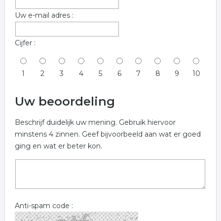
Uw e-mail adres :
Cijfer :
1
2
3
4
5
6
7
8
9
10
Uw beoordeling
Beschrijf duidelijk uw mening. Gebruik hiervoor
minstens 4 zinnen. Geef bijvoorbeeld aan wat er goed
ging en wat er beter kon.
Anti-spam code :