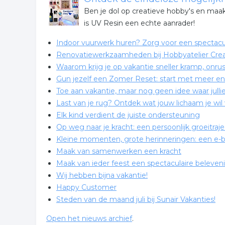
Ben je dol op creatieve hobby's en maak
is UV Resin een echte aanrader!
Indoor vuurwerk huren? Zorg voor een spectacul
Renovatiewerkzaamheden bij Hobbyatelier Cre
Waarom krijg je op vakantie sneller kramp, onru
Gun jezelf een Zomer Reset: start met meer en
Toe aan vakantie, maar nog geen idee waar jullie
Last van je rug? Ontdek wat jouw lichaam je wil 
Elk kind verdient de juiste ondersteuning
Op weg naar je kracht: een persoonlijk groeitra
Kleine momenten, grote herinneringen: een e-b
Maak van samenwerken een kracht
Maak van ieder feest een spectaculaire beleve
Wij hebben bijna vakantie!
Happy Customer
Steden van de maand juli bij Sunair Vakanties!
Open het nieuws archief
.