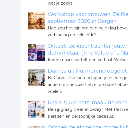
wat je zoekt.
Workshop voor vrouwen: Zelflie
september 2026 in Bergen
Hoe zou het zijn om een hele dag bewust
verbinding en zelfliefde?
Ontdek de kracht achter jouw
dummietaal (The Value of a Nam
Iedere naam vertelt een verhaal. Welke
Dames uit Purmerend opgelet: ti
Bij Curves Purmerend sport je in een g
andere dames die hetzelfde doel hebben
voelen.
Resin & UV-hars: maak de moois
Ben jij graag creatief bezig? Met Resi
sieraden en persoonlijke cadeaus.
Ontdek de eindeloze mogelijk