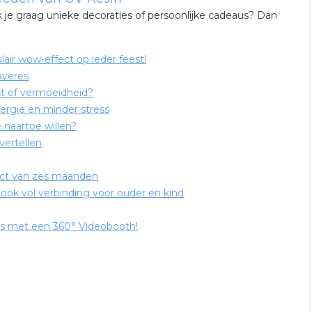
 je graag unieke decoraties of persoonlijke cadeaus? Dan
air wow-effect op ieder feest!
averes
st of vermoeidheid?
ergie en minder stress
 naartoe willen?
vertellen
ject van zes maanden
ook vol verbinding voor ouder en kind
nis met een 360° Videobooth!