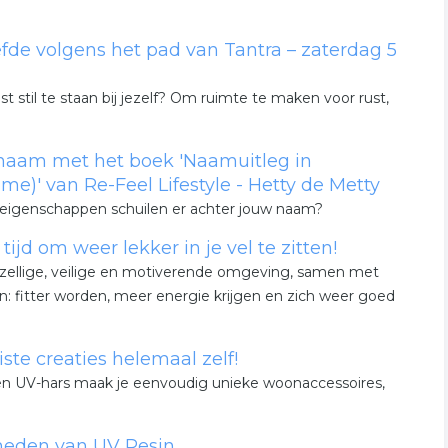
fde volgens het pad van Tantra – zaterdag 5
 stil te staan bij jezelf? Om ruimte te maken voor rust,
 naam met het boek 'Naamuitleg in
e)' van Re-Feel Lifestyle - Hetty de Metty
 eigenschappen schuilen er achter jouw naam?
jd om weer lekker in je vel te zitten!
ezellige, veilige en motiverende omgeving, samen met
: fitter worden, meer energie krijgen en zich weer goed
te creaties helemaal zelf!
n en UV-hars maak je eenvoudig unieke woonaccessoires,
heden van UV Resin