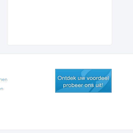
men
en
gratis lid worden